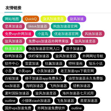
友情链接
网站地图
QuickQ
旋风加速度器
旋风加速
坚果加速器
tiktok加速器
狗急加速器官网
免费vqn外网加速
小蓝鸟
优途加速器官网
风驰加速器
旋风加速器
免费vps加速器外网苹果版
旋风加速度器
快连加速器
快连加速器官网入口
原子加速器
快鸭加速器
快柠檬加速器
旋风加速度器
外网网址导航
软件中心
雷霆加速
狂飙加速器
哔咔漫画
瑞乐小说
小美
小美vpn
小美加速器
老王加速npv下载官网
白鲸加速
梯子加速器app免费永久
油管加速器永久免费版
ios加速器
海鸥加速器
飞狗加速器
猎豹加速器
夏时国际加速器
旋风加速度器
海外加速器七天试用
outline
小猫咪ciash加速器
飞鱼加速器
星星加速器
国外vps加速免费
外网加速免费软件
outline