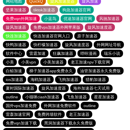
网站地图
QuickQ
旋风加速度器
旋风加速
坚果加速器
tiktok加速器
狗急加速器官网
免费vqn外网加速
小蓝鸟
优途加速器官网
风驰加速器
旋风加速器
免费vps加速器外网苹果版
旋风加速度器
快连加速器
快连加速器官网入口
原子加速器
快鸭加速器
快柠檬加速器
旋风加速度器
外网网址导航
软件中心
雷霆加速
狂飙加速器
哔咔漫画
瑞乐小说
小美
小美vpn
小美加速器
老王加速npv下载官网
白鲸加速
梯子加速器app免费永久
油管加速器永久免费版
ios加速器
海鸥加速器
飞狗加速器
猎豹加速器
夏时国际加速器
旋风加速度器
海外加速器七天试用
outline
小猫咪ciash加速器
飞鱼加速器
星星加速器
国外vps加速免费
外网加速免费软件
outline
雷轰加速官网
免费跨墙软件
老王加速器
免费vqn加速下载
黑洞加速器下载永久免费版