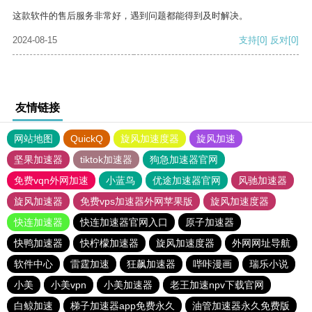
这款软件的售后服务非常好，遇到问题都能得到及时解决。
2024-08-15
支持
[0]
反对
[0]
友情链接
网站地图
QuickQ
旋风加速度器
旋风加速
坚果加速器
tiktok加速器
狗急加速器官网
免费vqn外网加速
小蓝鸟
优途加速器官网
风驰加速器
旋风加速器
免费vps加速器外网苹果版
旋风加速度器
快连加速器
快连加速器官网入口
原子加速器
快鸭加速器
快柠檬加速器
旋风加速度器
外网网址导航
软件中心
雷霆加速
狂飙加速器
哔咔漫画
瑞乐小说
小美
小美vpn
小美加速器
老王加速npv下载官网
白鲸加速
梯子加速器app免费永久
油管加速器永久免费版