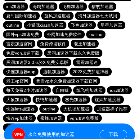
ios加速器
海鸥加速器
飞狗加速器
猎豹加速器
夏时国际加速器
旋风加速度器
海外加速器七天试用
outline
小猫咪ciash加速器
飞鱼加速器
星星加速器
国外vps加速免费
外网加速免费软件
outline
雷轰加速官网
免费跨墙软件
老王加速器
免费vqn加速下载
黑洞加速器下载永久免费版
黑洞加速器3.0.6永久免费安卓版
雷霆加器速
快连加速器app
速帆加速器
2023免费加速神器
老王vp官网
暴雪vp永久免费加速器下载官网
每天免费2小时加速器
自由鲸
纸飞机加速器
ios加速器
大象加速器
快鸭加速器
极光加速器
旋风加速度器
快连lets加速器
outline
大机场加速器
加速器梯子推荐
快连vp加速器
蜜蜂加速器
vqn加速免费版
火箭vp加速器官网
优途加速器官网
原子加速最新下载
永久免费使用的加速器
下载