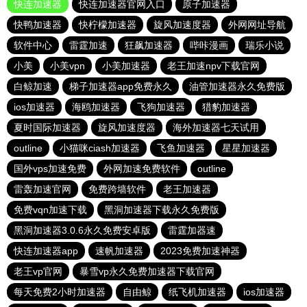
快连加速器
快连加速器官网入口
原子加速器
快鸭加速器
快柠檬加速器
旋风加速度器
外网网址导航
软件中心
雷霆加速
狂飙加速器
哔咔漫画
瑞乐小说
小美
小美vpn
小美加速器
老王加速npv下载官网
白鲸加速
梯子加速器app免费永久
油管加速器永久免费版
ios加速器
海鸥加速器
飞狗加速器
猎豹加速器
夏时国际加速器
旋风加速度器
海外加速器七天试用
outline
小猫咪ciash加速器
飞鱼加速器
星星加速器
国外vps加速免费
外网加速免费软件
outline
雷轰加速官网
免费跨墙软件
老王加速器
免费vqn加速下载
黑洞加速器下载永久免费版
黑洞加速器3.0.6永久免费安卓版
雷霆加器速
快连加速器app
速帆加速器
2023免费加速神器
老王vp官网
暴雪vp永久免费加速器下载官网
每天免费2小时加速器
自由鲸
纸飞机加速器
ios加速器