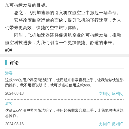
加可持续发展的目标。
总之，飞机加速器的引入将在航空业中掀起一场革命。
它将改变航空运输的面貌，提升飞机的飞行速度，为人
们带来更高效、快捷的空中旅行体验。
同时，飞机加速器还将促进航空业的可持续发展，推动
航空科技进步，为我们创造一个更加便捷、舒适的未来。
#3#
评论
游客
这款app的用户界面简洁明了，使用起来非常容易上手，让我能够快速熟
悉操作。我不用看说明书，就可以轻松使用这款app。
2024-08-18
支持
[0]
反对
[0]
游客
这款app的用户界面简洁明了，使用起来非常容易上手，让我能够快速熟
悉操作。
2024-08-18
支持
[0]
反对
[0]