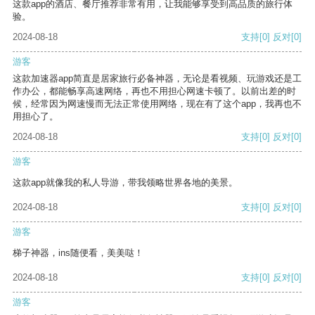
这款app的酒店、餐厅推荐非常有用，让我能够享受到高品质的旅行体
验。
2024-08-18
支持
[0]
反对
[0]
游客
这款加速器app简直是居家旅行必备神器，无论是看视频、玩游戏还是工
作办公，都能畅享高速网络，再也不用担心网速卡顿了。以前出差的时
候，经常因为网速慢而无法正常使用网络，现在有了这个app，我再也不
用担心了。
2024-08-18
支持
[0]
反对
[0]
游客
这款app就像我的私人导游，带我领略世界各地的美景。
2024-08-18
支持
[0]
反对
[0]
游客
梯子神器，ins随便看，美美哒！
2024-08-18
支持
[0]
反对
[0]
游客