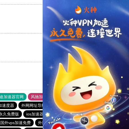
支持
[0]
反对
[0]
支持
[0]
反对
[0]
途加速器官网
风驰加速器
旋风加速器
加速度器
外网网址导航
软件中心
雷霆加速
狂飙加速器
永久免费版
ios加速器
海鸥加速器
飞狗加速器
国外vps加速免费
外网加速免费软件
outline
雷轰加速官网